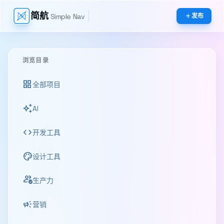
简航
Simple Nav
add
发布
浏览目录
grid_view
全部项目
auto_awesome
AI
code
开发工具
palette
设计工具
productivity
生产力
campaign
营销