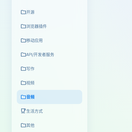
folder
开源
folder
浏览器插件
folder
移动应用
folder
API/开发者服务
folder
写作
folder
视频
folder
音频
local_cafe
生活方式
folder
其他