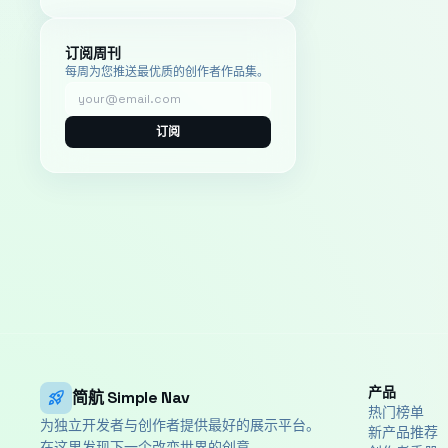
订阅周刊
每周为您推送最优质的创作者作品集。
订阅
产品
rocket_launch
简航 Simple Nav
热门榜单
为独立开发者与创作者提供最好的展示平台。
新产品推荐
在这里发现下一个改变世界的创意。