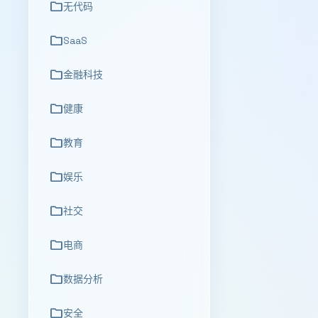
folder
无代码
folder
SaaS
folder
金融科技
folder
健康
folder
教育
folder
娱乐
folder
社交
folder
电商
folder
数据分析
folder
安全