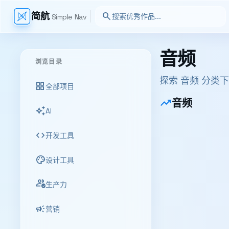
简航
search
Simple Nav
音频
浏览目录
探索 音频 分类
grid_view
全部项目
trending_up
音频
auto_awesome
AI
code
开发工具
palette
设计工具
productivity
生产力
campaign
营销